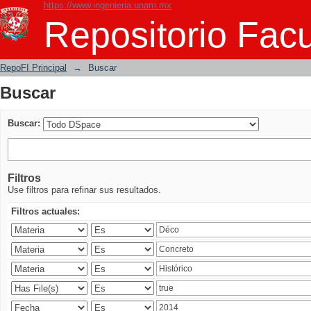
https://www.ingenieria.unam.mx
Buscar
Repositorio Facu
RepoFI Principal
→
Buscar
Buscar
Buscar:
Filtros
Use filtros para refinar sus resultados.
Filtros actuales: