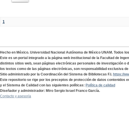
1
Hecho en México. Universidad Nacional Autónoma de México UNAM. Todos lo
Este es un portal integrado a la página web institucional de la Facultad de Ing
distintos sitios web, sean páginas electrónicas personales de investigación o de
los textos como de las páginas electrónicas, son responsabilidad exclusiva de 
Sitio administrado por la Coordinación del Sistema de Bibliotecas F.I.
https://w
Este repositorio se rige por los preceptos de protección de datos contenidos e
y el Sistema de Calidad con las siguientes políticas:
Política de calidad
Diseñador y administrador: Mtro Sergio Israel Franco García.
Contacto y asesoría