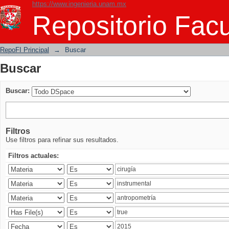
https://www.ingenieria.unam.mx
Buscar
Repositorio Facu
RepoFI Principal
→
Buscar
Buscar
Buscar:
Filtros
Use filtros para refinar sus resultados.
Filtros actuales: