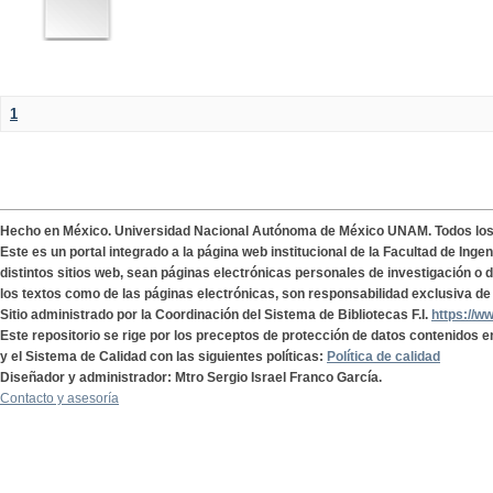
1
Hecho en México. Universidad Nacional Autónoma de México UNAM. Todos lo
Este es un portal integrado a la página web institucional de la Facultad de Ing
distintos sitios web, sean páginas electrónicas personales de investigación o de
los textos como de las páginas electrónicas, son responsabilidad exclusiva de 
Sitio administrado por la Coordinación del Sistema de Bibliotecas F.I.
https://w
Este repositorio se rige por los preceptos de protección de datos contenidos e
y el Sistema de Calidad con las siguientes políticas:
Política de calidad
Diseñador y administrador: Mtro Sergio Israel Franco García.
Contacto y asesoría