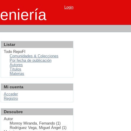
Login
eniería
Listar
Todo RepoFI
Comunidades & Colecciones
Por fecha de publicación
Autores
Títulos
Materias
Mi cuenta
Acceder
Registro
Descubre
Autor
Monroy Miranda, Fernando (1)
Rodríguez Vega, Miguel Ángel (1)