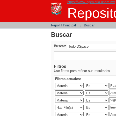
https://www.ingenieria.unam.mx
Buscar
Reposito
RepoFI Principal
→
Buscar
Buscar
Buscar:
Filtros
Use filtros para refinar sus resultados.
Filtros actuales: