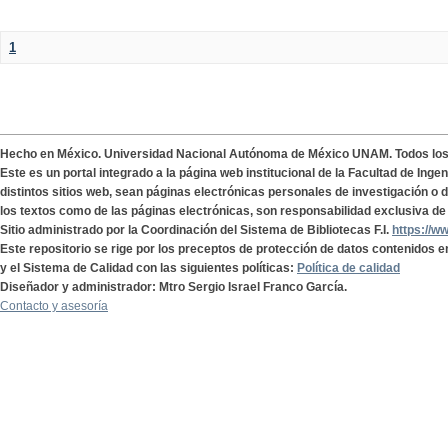
1
Hecho en México. Universidad Nacional Autónoma de México UNAM. Todos lo
Este es un portal integrado a la página web institucional de la Facultad de Ing
distintos sitios web, sean páginas electrónicas personales de investigación o de
los textos como de las páginas electrónicas, son responsabilidad exclusiva de 
Sitio administrado por la Coordinación del Sistema de Bibliotecas F.I.
https://w
Este repositorio se rige por los preceptos de protección de datos contenidos e
y el Sistema de Calidad con las siguientes políticas:
Política de calidad
Diseñador y administrador: Mtro Sergio Israel Franco García.
Contacto y asesoría