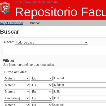
https://www.ingenieria.unam.mx
Buscar
Repositorio Facu
RepoFI Principal
→
Buscar
Buscar
Buscar:
Filtros
Use filtros para refinar sus resultados.
Filtros actuales: