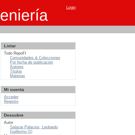
Login
eniería
Listar
Todo RepoFI
Comunidades & Colecciones
Por fecha de publicación
Autores
Títulos
Materias
Mi cuenta
Acceder
Registro
Descubre
Autor
Salazar Palacios, Leobardo
Guillermo (1)