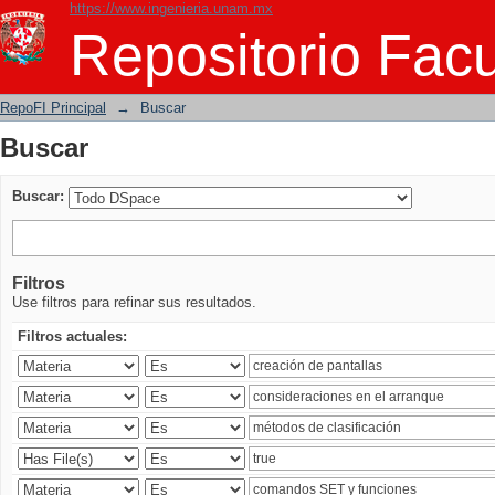
https://www.ingenieria.unam.mx
Buscar
Repositorio Facu
RepoFI Principal
→
Buscar
Buscar
Buscar:
Filtros
Use filtros para refinar sus resultados.
Filtros actuales: