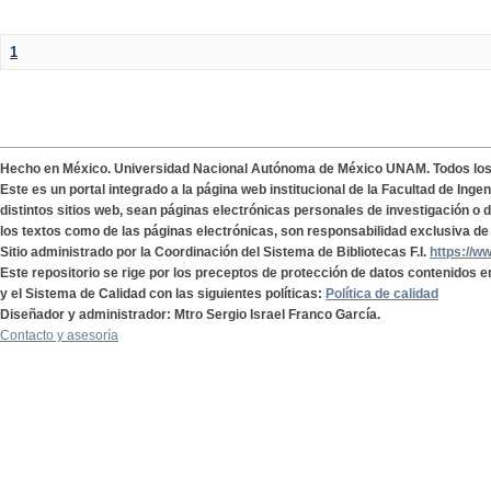
1
Hecho en México. Universidad Nacional Autónoma de México UNAM. Todos lo
Este es un portal integrado a la página web institucional de la Facultad de Ing
distintos sitios web, sean páginas electrónicas personales de investigación o de
los textos como de las páginas electrónicas, son responsabilidad exclusiva de 
Sitio administrado por la Coordinación del Sistema de Bibliotecas F.I.
https://w
Este repositorio se rige por los preceptos de protección de datos contenidos e
y el Sistema de Calidad con las siguientes políticas:
Política de calidad
Diseñador y administrador: Mtro Sergio Israel Franco García.
Contacto y asesoría