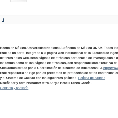
1
Hecho en México. Universidad Nacional Autónoma de México UNAM. Todos lo
Este es un portal integrado a la página web institucional de la Facultad de Ing
distintos sitios web, sean páginas electrónicas personales de investigación o de
los textos como de las páginas electrónicas, son responsabilidad exclusiva de 
Sitio administrado por la Coordinación del Sistema de Bibliotecas F.I.
https://w
Este repositorio se rige por los preceptos de protección de datos contenidos e
y el Sistema de Calidad con las siguientes políticas:
Política de calidad
Diseñador y administrador: Mtro Sergio Israel Franco García.
Contacto y asesoría