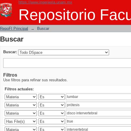
https://www.ingenieria.unam.mx
Buscar
Repositorio Facu
RepoFI Principal
→
Buscar
Buscar
Buscar:
Filtros
Use filtros para refinar sus resultados.
Filtros actuales: