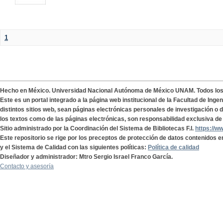
1
Hecho en México. Universidad Nacional Autónoma de México UNAM. Todos lo
Este es un portal integrado a la página web institucional de la Facultad de Ing
distintos sitios web, sean páginas electrónicas personales de investigación o de
los textos como de las páginas electrónicas, son responsabilidad exclusiva de 
Sitio administrado por la Coordinación del Sistema de Bibliotecas F.I.
https://w
Este repositorio se rige por los preceptos de protección de datos contenidos e
y el Sistema de Calidad con las siguientes políticas:
Política de calidad
Diseñador y administrador: Mtro Sergio Israel Franco García.
Contacto y asesoría