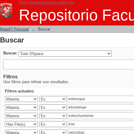
https://www.ingenieria.unam.mx
Buscar
Repositorio Facu
RepoFI Principal
→
Buscar
Buscar
Buscar:
Filtros
Use filtros para refinar sus resultados.
Filtros actuales: