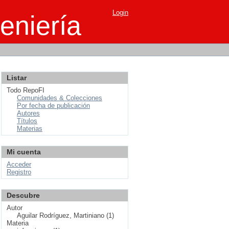
Login
eniería
Listar
Todo RepoFI
Comunidades & Colecciones
Por fecha de publicación
Autores
Títulos
Materias
Mi cuenta
Acceder
Registro
Descubre
Autor
Aguilar Rodríguez, Martiniano (1)
Materia