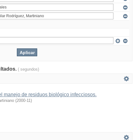
ultados.
( segundos)
l manejo de residuos biológico infecciosos.
rtiniano
(
2000-11
)