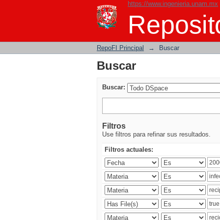
https://www.ingenieria.unam.mx
Buscar
Reposito
RepoFI Principal
→
Buscar
Buscar
Buscar:
Filtros
Use filtros para refinar sus resultados.
Filtros actuales: