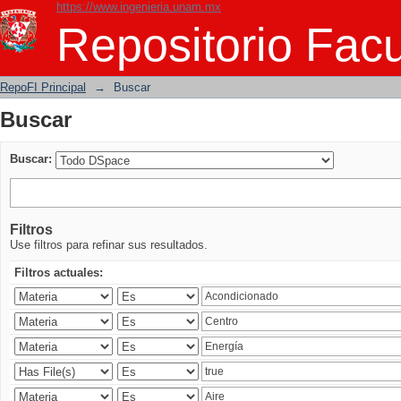
https://www.ingenieria.unam.mx
Buscar
Repositorio Facu
RepoFI Principal
→
Buscar
Buscar
Buscar:
Filtros
Use filtros para refinar sus resultados.
Filtros actuales: