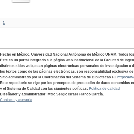
1
Hecho en México. Universidad Nacional Autónoma de México UNAM. Todos lo
Este es un portal integrado a la página web institucional de la Facultad de Ing
distintos sitios web, sean páginas electrónicas personales de investigación o de
los textos como de las páginas electrónicas, son responsabilidad exclusiva de 
Sitio administrado por la Coordinación del Sistema de Bibliotecas F.I.
https://w
Este repositorio se rige por los preceptos de protección de datos contenidos e
y el Sistema de Calidad con las siguientes políticas:
Política de calidad
Diseñador y administrador: Mtro Sergio Israel Franco García.
Contacto y asesoría