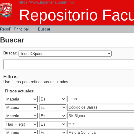
https://www.ingenieria.unam.mx
Buscar
Repositorio Facu
RepoFI Principal
→
Buscar
Buscar
Buscar:
Filtros
Use filtros para refinar sus resultados.
Filtros actuales: