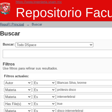
https://www.ingenieria.unam.mx
Buscar
Repositorio Facu
RepoFI Principal
→
Buscar
Buscar
Buscar:
Filtros
Use filtros para refinar sus resultados.
Filtros actuales: