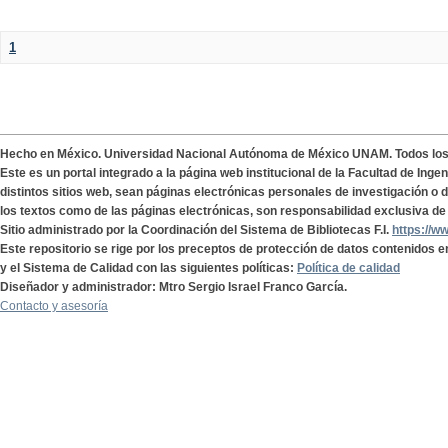
1
Hecho en México. Universidad Nacional Autónoma de México UNAM. Todos lo
Este es un portal integrado a la página web institucional de la Facultad de Ing
distintos sitios web, sean páginas electrónicas personales de investigación o de
los textos como de las páginas electrónicas, son responsabilidad exclusiva de 
Sitio administrado por la Coordinación del Sistema de Bibliotecas F.I.
https://w
Este repositorio se rige por los preceptos de protección de datos contenidos e
y el Sistema de Calidad con las siguientes políticas:
Política de calidad
Diseñador y administrador: Mtro Sergio Israel Franco García.
Contacto y asesoría