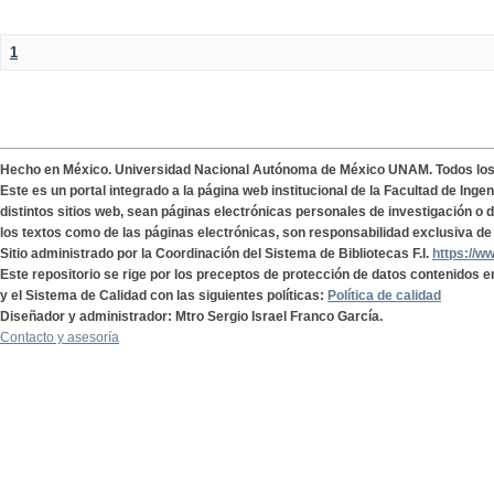
1
Hecho en México. Universidad Nacional Autónoma de México UNAM. Todos lo
Este es un portal integrado a la página web institucional de la Facultad de Ing
distintos sitios web, sean páginas electrónicas personales de investigación o de
los textos como de las páginas electrónicas, son responsabilidad exclusiva de 
Sitio administrado por la Coordinación del Sistema de Bibliotecas F.I.
https://w
Este repositorio se rige por los preceptos de protección de datos contenidos e
y el Sistema de Calidad con las siguientes políticas:
Política de calidad
Diseñador y administrador: Mtro Sergio Israel Franco García.
Contacto y asesoría