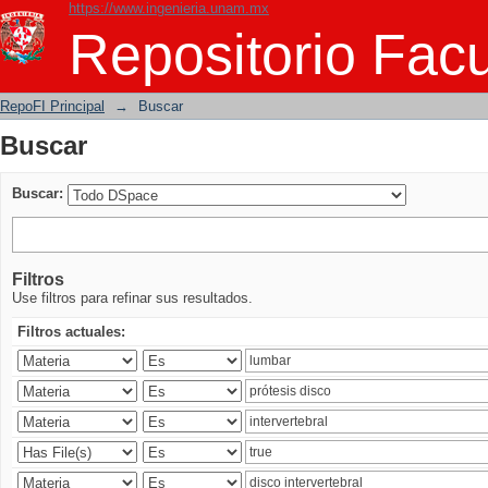
https://www.ingenieria.unam.mx
Buscar
Repositorio Facu
RepoFI Principal
→
Buscar
Buscar
Buscar:
Filtros
Use filtros para refinar sus resultados.
Filtros actuales: