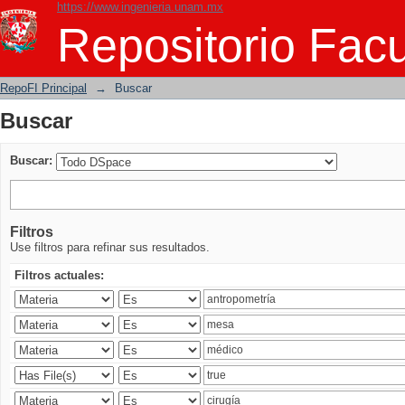
https://www.ingenieria.unam.mx
Buscar
Repositorio Facu
RepoFI Principal
→
Buscar
Buscar
Buscar:
Filtros
Use filtros para refinar sus resultados.
Filtros actuales: