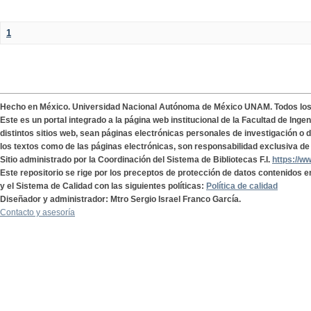
1
Hecho en México. Universidad Nacional Autónoma de México UNAM. Todos lo
Este es un portal integrado a la página web institucional de la Facultad de Ing
distintos sitios web, sean páginas electrónicas personales de investigación o de
los textos como de las páginas electrónicas, son responsabilidad exclusiva de 
Sitio administrado por la Coordinación del Sistema de Bibliotecas F.I.
https://w
Este repositorio se rige por los preceptos de protección de datos contenidos e
y el Sistema de Calidad con las siguientes políticas:
Política de calidad
Diseñador y administrador: Mtro Sergio Israel Franco García.
Contacto y asesoría