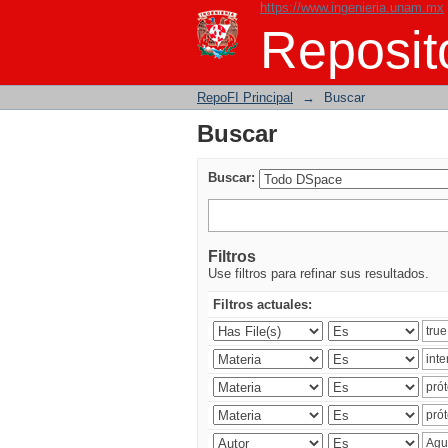
https://www.ingenieria.unam.mx
Buscar
Reposito
RepoFI Principal
→
Buscar
Buscar
Buscar:
Filtros
Use filtros para refinar sus resultados.
Filtros actuales: