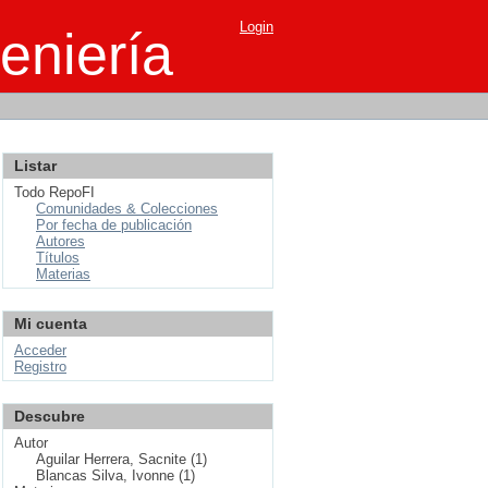
Login
eniería
Listar
Todo RepoFI
Comunidades & Colecciones
Por fecha de publicación
Autores
Títulos
Materias
Mi cuenta
Acceder
Registro
Descubre
Autor
Aguilar Herrera, Sacnite (1)
Blancas Silva, Ivonne (1)