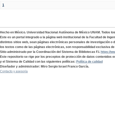
1
Hecho en México. Universidad Nacional Autónoma de México UNAM. Todos lo
Este es un portal integrado a la página web institucional de la Facultad de Ing
distintos sitios web, sean páginas electrónicas personales de investigación o de
los textos como de las páginas electrónicas, son responsabilidad exclusiva de 
Sitio administrado por la Coordinación del Sistema de Bibliotecas F.I.
https://w
Este repositorio se rige por los preceptos de protección de datos contenidos e
y el Sistema de Calidad con las siguientes políticas:
Política de calidad
Diseñador y administrador: Mtro Sergio Israel Franco García.
Contacto y asesoría