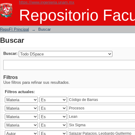
https://www.ingenieria.unam.mx
Buscar
Repositorio Facu
RepoFI Principal
→
Buscar
Buscar
Buscar:
Filtros
Use filtros para refinar sus resultados.
Filtros actuales: