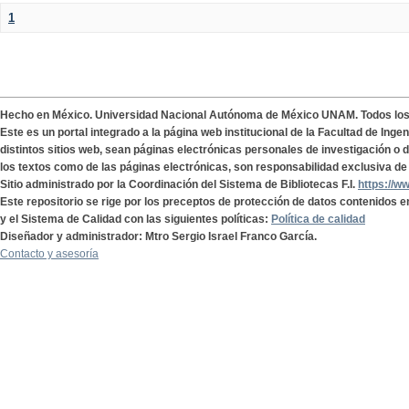
1
Hecho en México. Universidad Nacional Autónoma de México UNAM. Todos lo
Este es un portal integrado a la página web institucional de la Facultad de Ing
distintos sitios web, sean páginas electrónicas personales de investigación o de
los textos como de las páginas electrónicas, son responsabilidad exclusiva de 
Sitio administrado por la Coordinación del Sistema de Bibliotecas F.I.
https://w
Este repositorio se rige por los preceptos de protección de datos contenidos e
y el Sistema de Calidad con las siguientes políticas:
Política de calidad
Diseñador y administrador: Mtro Sergio Israel Franco García.
Contacto y asesoría