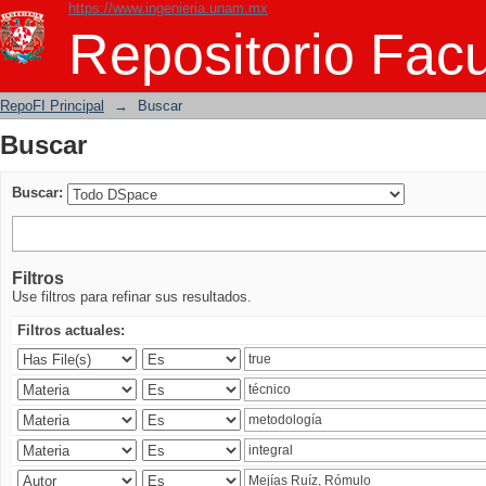
https://www.ingenieria.unam.mx
Buscar
Repositorio Facu
RepoFI Principal
→
Buscar
Buscar
Buscar:
Filtros
Use filtros para refinar sus resultados.
Filtros actuales: