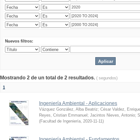
Nuevos filtros:
Mostrando 2 de un total de 2 resultados.
( segundos)
1
Ingeniería Ambiental - Aplicaciones
Vázquez González, Alba Beatriz
;
César Valdez, Enriqu
Reyes, Cristian Emmanuel
;
Jacintos Nieves, Antonio
;
S
(
Facultad de Ingeniería
,
2020-11-11
)
Ingeniería Ambiental - Fundamentos