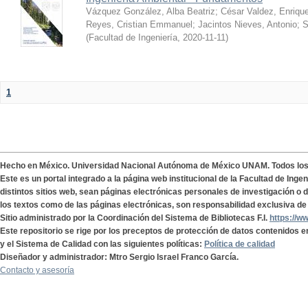
Vázquez González, Alba Beatriz
;
César Valdez, Enriqu
Reyes, Cristian Emmanuel
;
Jacintos Nieves, Antonio
;
S
(
Facultad de Ingeniería
,
2020-11-11
)
1
Hecho en México. Universidad Nacional Autónoma de México UNAM. Todos lo
Este es un portal integrado a la página web institucional de la Facultad de Ing
distintos sitios web, sean páginas electrónicas personales de investigación o de
los textos como de las páginas electrónicas, son responsabilidad exclusiva de 
Sitio administrado por la Coordinación del Sistema de Bibliotecas F.I.
https://w
Este repositorio se rige por los preceptos de protección de datos contenidos e
y el Sistema de Calidad con las siguientes políticas:
Política de calidad
Diseñador y administrador: Mtro Sergio Israel Franco García.
Contacto y asesoría