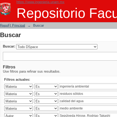
https://www.ingenieria.unam.mx
Buscar
Repositorio Facu
RepoFI Principal
→
Buscar
Buscar
Buscar:
Filtros
Use filtros para refinar sus resultados.
Filtros actuales: