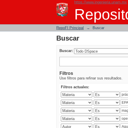
https://www.ingenieria.unam.mx
Buscar
Reposito
RepoFI Principal
→
Buscar
Buscar
Buscar:
Filtros
Use filtros para refinar sus resultados.
Filtros actuales: