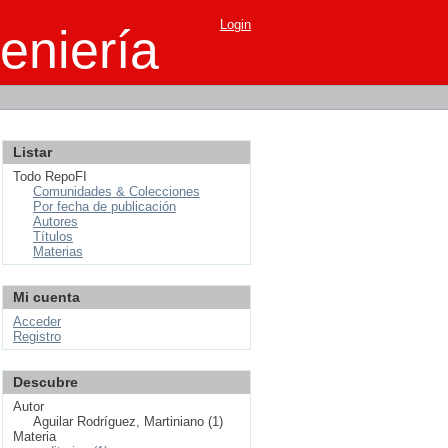
Login
eniería
Listar
Todo RepoFI
Comunidades & Colecciones
Por fecha de publicación
Autores
Títulos
Materias
Mi cuenta
Acceder
Registro
Descubre
Autor
Aguilar Rodríguez, Martiniano (1)
Materia