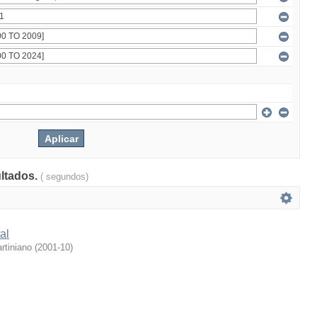
ultados.
( segundos)
al
rtiniano
(
2001-10
)