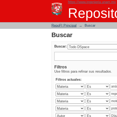
https://www.ingenieria.unam.mx
Buscar
Reposito
RepoFI Principal
→
Buscar
Buscar
Buscar:
Filtros
Use filtros para refinar sus resultados.
Filtros actuales: