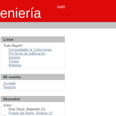
Login
eniería
Listar
Todo RepoFI
Comunidades & Colecciones
Por fecha de publicación
Autores
Títulos
Materias
Mi cuenta
Acceder
Registro
Descubre
Autor
Díaz Deyá, Alejandro (1)
Pinedo del Barrio, Rodrigo (1)