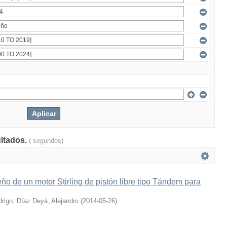
ultados.
( segundos)
ño de un motor Stirling de pistón libre tipo Tándem para
drigo
;
Díaz Deyá, Alejandro
(
2014-05-26
)