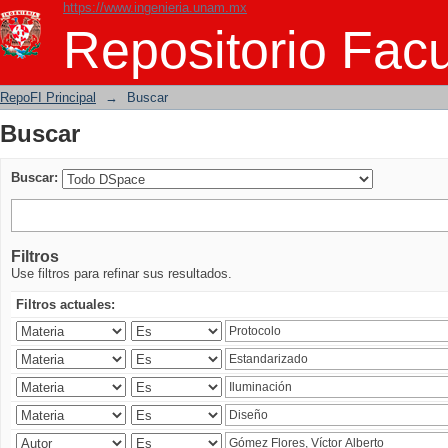
https://www.ingenieria.unam.mx
Buscar
Repositorio Facu
RepoFI Principal
→
Buscar
Buscar
Buscar:
Filtros
Use filtros para refinar sus resultados.
Filtros actuales: