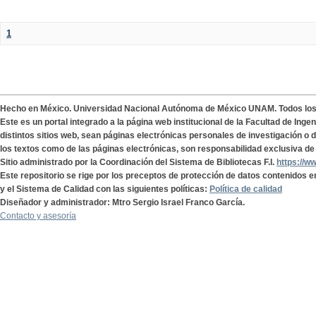
1
Hecho en México. Universidad Nacional Autónoma de México UNAM. Todos lo
Este es un portal integrado a la página web institucional de la Facultad de Ing
distintos sitios web, sean páginas electrónicas personales de investigación o de
los textos como de las páginas electrónicas, son responsabilidad exclusiva de 
Sitio administrado por la Coordinación del Sistema de Bibliotecas F.I.
https://w
Este repositorio se rige por los preceptos de protección de datos contenidos e
y el Sistema de Calidad con las siguientes políticas:
Política de calidad
Diseñador y administrador: Mtro Sergio Israel Franco García.
Contacto y asesoría