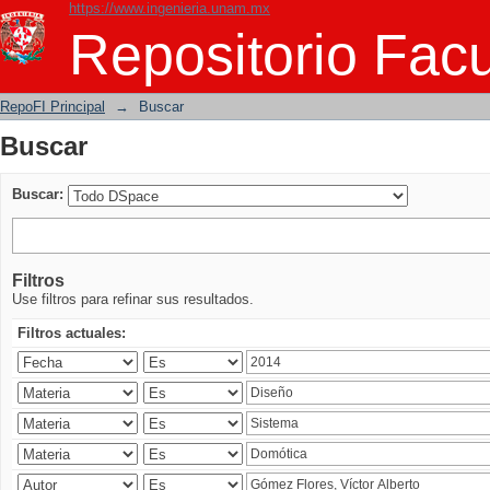
https://www.ingenieria.unam.mx
Buscar
Repositorio Facu
RepoFI Principal
→
Buscar
Buscar
Buscar:
Filtros
Use filtros para refinar sus resultados.
Filtros actuales: