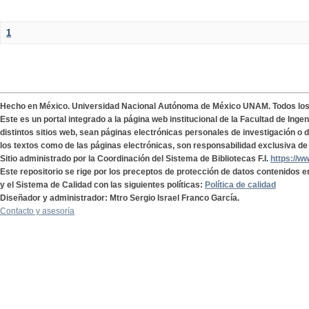
1
Hecho en México. Universidad Nacional Autónoma de México UNAM. Todos lo
Este es un portal integrado a la página web institucional de la Facultad de Ing
distintos sitios web, sean páginas electrónicas personales de investigación o de
los textos como de las páginas electrónicas, son responsabilidad exclusiva de 
Sitio administrado por la Coordinación del Sistema de Bibliotecas F.I.
https://w
Este repositorio se rige por los preceptos de protección de datos contenidos e
y el Sistema de Calidad con las siguientes políticas:
Política de calidad
Diseñador y administrador: Mtro Sergio Israel Franco García.
Contacto y asesoría