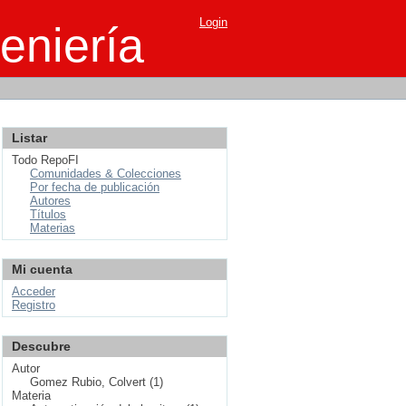
Login
eniería
Listar
Todo RepoFI
Comunidades & Colecciones
Por fecha de publicación
Autores
Títulos
Materias
Mi cuenta
Acceder
Registro
Descubre
Autor
Gomez Rubio, Colvert (1)
Materia