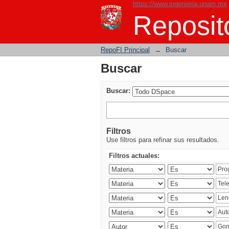
https://www.ingenieria.unam.mx
Buscar
Reposito
RepoFI Principal
→
Buscar
Buscar
Buscar:
Filtros
Use filtros para refinar sus resultados.
Filtros actuales: