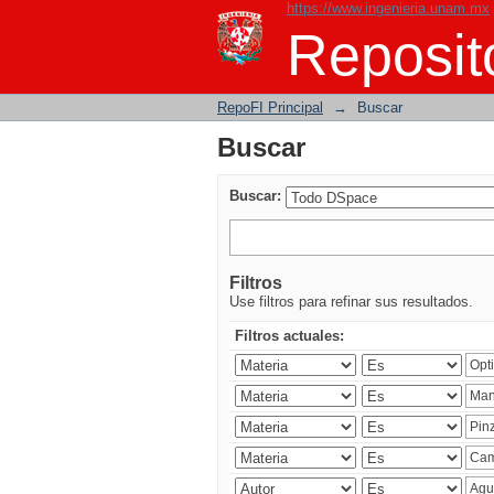
https://www.ingenieria.unam.mx
Buscar
Reposito
RepoFI Principal
→
Buscar
Buscar
Buscar:
Filtros
Use filtros para refinar sus resultados.
Filtros actuales: