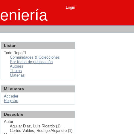
Login
eniería
Listar
Todo RepoFI
Comunidades & Colecciones
Por fecha de publicación
Autores
Títulos
Materias
Mi cuenta
Acceder
Registro
Descubre
Autor
Aguilar Diaz, Luis Ricardo (1)
Cortés Valdés, Rodrigo Alejandro (1)