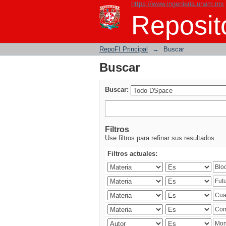
https://www.ingenieria.unam.mx
Buscar
Reposito
RepoFI Principal
→
Buscar
Buscar
Buscar:
Filtros
Use filtros para refinar sus resultados.
Filtros actuales: