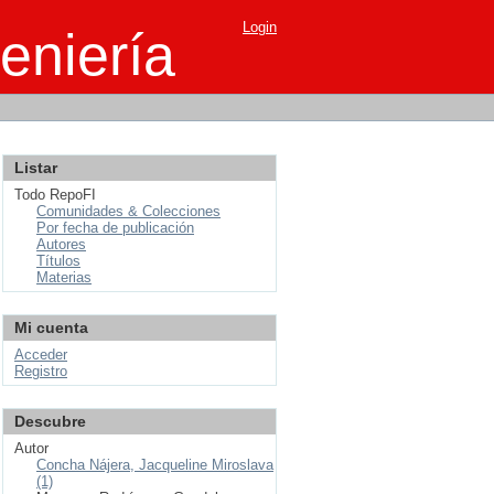
Login
eniería
Listar
Todo RepoFI
Comunidades & Colecciones
Por fecha de publicación
Autores
Títulos
Materias
Mi cuenta
Acceder
Registro
Descubre
Autor
Concha Nájera, Jacqueline Miroslava
(1)