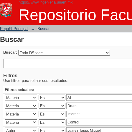
https://www.ingenieria.unam.mx
Buscar
Repositorio Facu
RepoFI Principal
→
Buscar
Buscar
Buscar:
Filtros
Use filtros para refinar sus resultados.
Filtros actuales: