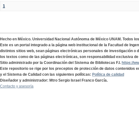
1
Hecho en México. Universidad Nacional Autónoma de México UNAM. Todos lo
Este es un portal integrado a la página web institucional de la Facultad de Ing
distintos sitios web, sean páginas electrónicas personales de investigación o de
los textos como de las páginas electrónicas, son responsabilidad exclusiva de 
Sitio administrado por la Coordinación del Sistema de Bibliotecas F.I.
https://w
Este repositorio se rige por los preceptos de protección de datos contenidos e
y el Sistema de Calidad con las siguientes políticas:
Política de calidad
Diseñador y administrador: Mtro Sergio Israel Franco García.
Contacto y asesoría