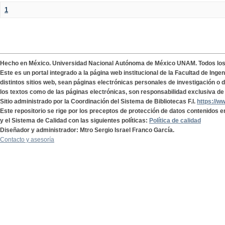
1
Hecho en México. Universidad Nacional Autónoma de México UNAM. Todos lo
Este es un portal integrado a la página web institucional de la Facultad de Ing
distintos sitios web, sean páginas electrónicas personales de investigación o de
los textos como de las páginas electrónicas, son responsabilidad exclusiva de 
Sitio administrado por la Coordinación del Sistema de Bibliotecas F.I.
https://w
Este repositorio se rige por los preceptos de protección de datos contenidos e
y el Sistema de Calidad con las siguientes políticas:
Política de calidad
Diseñador y administrador: Mtro Sergio Israel Franco García.
Contacto y asesoría