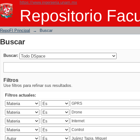
https://www.ingenieria.unam.mx
Buscar
Repositorio Facu
RepoFI Principal
→
Buscar
Buscar
Buscar:
Filtros
Use filtros para refinar sus resultados.
Filtros actuales: