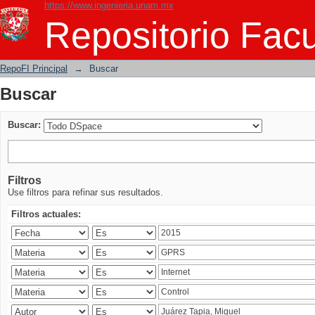
https://www.ingenieria.unam.mx
Buscar
Repositorio Facu
RepoFI Principal
→
Buscar
Buscar
Buscar:
Filtros
Use filtros para refinar sus resultados.
Filtros actuales: