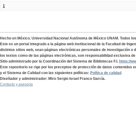
1
Hecho en México. Universidad Nacional Autónoma de México UNAM. Todos lo
Este es un portal integrado a la página web institucional de la Facultad de Ing
distintos sitios web, sean páginas electrónicas personales de investigación o de
los textos como de las páginas electrónicas, son responsabilidad exclusiva de 
Sitio administrado por la Coordinación del Sistema de Bibliotecas F.I.
https://w
Este repositorio se rige por los preceptos de protección de datos contenidos e
y el Sistema de Calidad con las siguientes políticas:
Política de calidad
Diseñador y administrador: Mtro Sergio Israel Franco García.
Contacto y asesoría