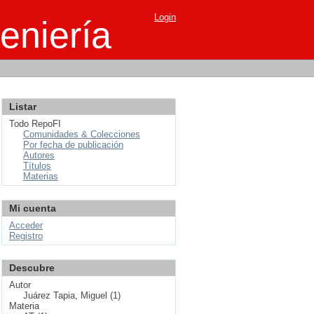
Login
eniería
Listar
Todo RepoFI
Comunidades & Colecciones
Por fecha de publicación
Autores
Títulos
Materias
Mi cuenta
Acceder
Registro
Descubre
Autor
Juárez Tapia, Miguel (1)
Materia