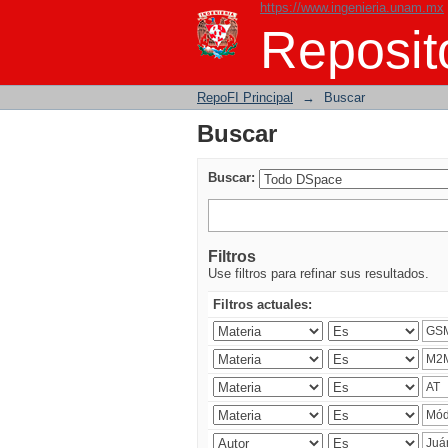
https://www.ingenieria.unam.mx
Buscar
Reposito
RepoFI Principal
→
Buscar
Buscar
Buscar:
Filtros
Use filtros para refinar sus resultados.
Filtros actuales: