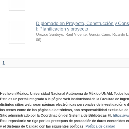
Diplomado en Proyecto, Construcción y Conse
I: Planificación y proyecto
Orozco Santoyo, Raúl Vicente
;
García Cano, Ricardo E
06
)
1
Hecho en México. Universidad Nacional Autónoma de México UNAM. Todos lo
Este es un portal integrado a la página web institucional de la Facultad de Ing
distintos sitios web, sean páginas electrónicas personales de investigación o de
los textos como de las páginas electrónicas, son responsabilidad exclusiva de 
Sitio administrado por la Coordinación del Sistema de Bibliotecas F.I.
https://w
Este repositorio se rige por los preceptos de protección de datos contenidos e
y el Sistema de Calidad con las siguientes políticas:
Política de calidad