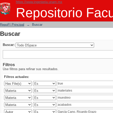
https://www.ingenieria.unam.mx
Buscar
Repositorio Facu
RepoFI Principal
→
Buscar
Buscar
Buscar:
Filtros
Use filtros para refinar sus resultados.
Filtros actuales: