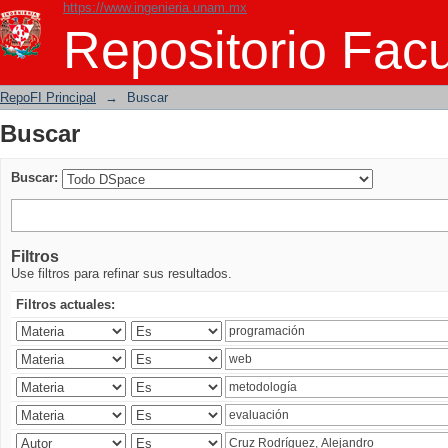
https://www.ingenieria.unam.mx
Buscar
Repositorio Facu
RepoFI Principal
→
Buscar
Buscar
Buscar:
Filtros
Use filtros para refinar sus resultados.
Filtros actuales: