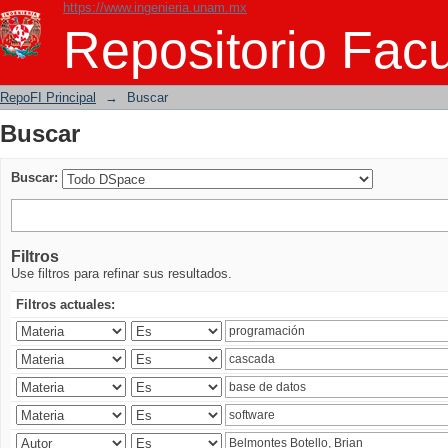
https://www.ingenieria.unam.mx
Buscar
Repositorio Facu
RepoFI Principal
→
Buscar
Buscar
Buscar:
Filtros
Use filtros para refinar sus resultados.
Filtros actuales: