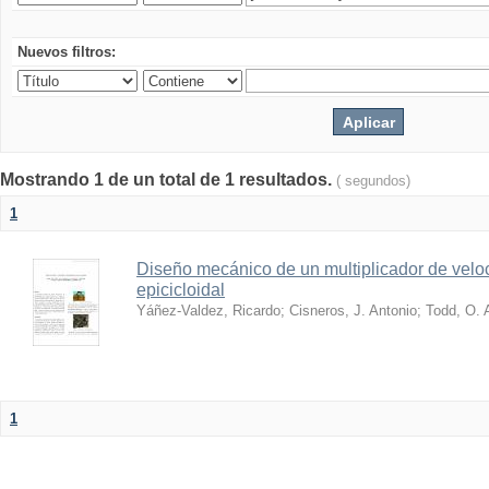
Nuevos filtros:
Mostrando 1 de un total de 1 resultados.
( segundos)
1
Diseño mecánico de un multiplicador de velo
epicicloidal
Yáñez-Valdez, Ricardo
;
Cisneros, J. Antonio
;
Todd, O. 
1