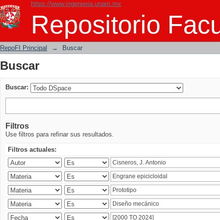
https://www.ingenieria.unam.mx
Buscar
Repositorio Facu
RepoFI Principal
→
Buscar
Buscar
Buscar:
Filtros
Use filtros para refinar sus resultados.
Filtros actuales: