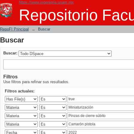
https://www.ingenieria.unam.mx
Buscar
Repositorio Facu
RepoFI Principal
→
Buscar
Buscar
Buscar:
Filtros
Use filtros para refinar sus resultados.
Filtros actuales: