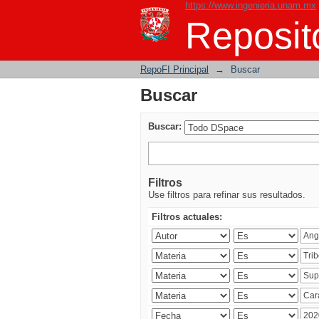
https://www.ingenieria.unam.mx
Buscar
Reposito
RepoFI Principal
→
Buscar
Buscar
Buscar:
Filtros
Use filtros para refinar sus resultados.
Filtros actuales: