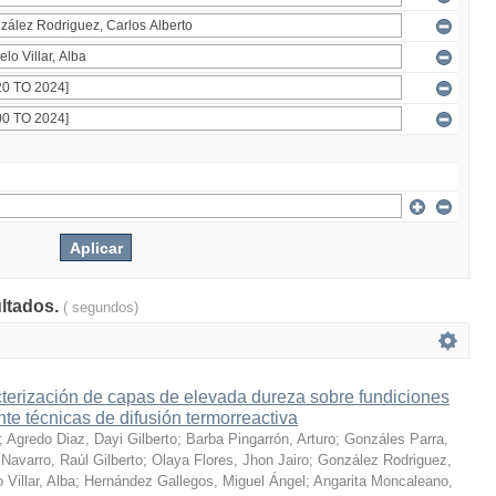
ultados.
( segundos)
terización de capas de elevada dureza sobre fundiciones
te técnicas de difusión termorreactiva
;
Agredo Diaz, Dayi Gilberto
;
Barba Pingarrón, Arturo
;
Gonzáles Parra,
Navarro, Raúl Gilberto
;
Olaya Flores, Jhon Jairo
;
González Rodriguez,
 Villar, Alba
;
Hernández Gallegos, Miguel Ángel
;
Angarita Moncaleano,