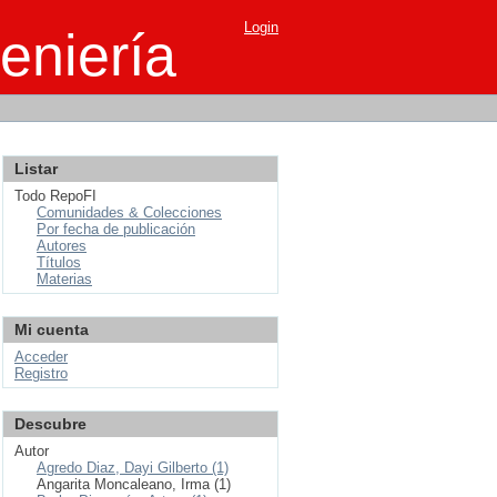
Login
eniería
Listar
Todo RepoFI
Comunidades & Colecciones
Por fecha de publicación
Autores
Títulos
Materias
Mi cuenta
Acceder
Registro
Descubre
Autor
Agredo Diaz, Dayi Gilberto (1)
Angarita Moncaleano, Irma (1)