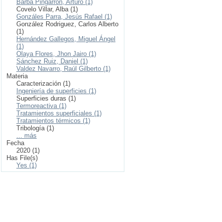
Barba Pingarrón, Arturo (1)
Covelo Villar, Alba (1)
Gonzáles Parra, Jesús Rafael (1)
González Rodriguez, Carlos Alberto
(1)
Hernández Gallegos, Miguel Ángel
(1)
Olaya Flores, Jhon Jairo (1)
Sánchez Ruiz, Daniel (1)
Valdez Navarro, Raúl Gilberto (1)
Materia
Caracterización (1)
Ingeniería de superficies (1)
Superficies duras (1)
Termoreactiva (1)
Tratamientos superficiales (1)
Tratamientos térmicos (1)
Tribología (1)
... más
Fecha
2020 (1)
Has File(s)
Yes (1)