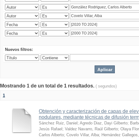
Nuevos filtros:
Mostrando 1 de un total de 1 resultados.
( segundos)
1
Obtención y caracterización de capas de ele
nodulares, mediante técnicas de difusión ter
Sánchez Ruiz, Daniel
;
Agredo Diaz, Dayi Gilberto
;
Barb
Jesús Rafael
;
Valdez Navarro, Raúl Gilberto
;
Olaya Flor
Carlos Alberto
;
Covelo Villar, Alba
;
Hernández Gallegos,