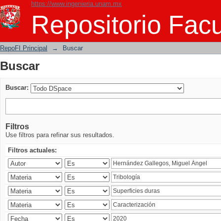
https://www.ingenieria.unam.mx
Buscar
Repositorio Facu
RepoFI Principal
→
Buscar
Buscar
Buscar:
Filtros
Use filtros para refinar sus resultados.
Filtros actuales: