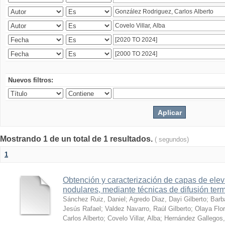
Nuevos filtros:
Mostrando 1 de un total de 1 resultados.
( segundos)
1
Obtención y caracterización de capas de ele
nodulares, mediante técnicas de difusión ter
Sánchez Ruiz, Daniel
;
Agredo Diaz, Dayi Gilberto
;
Barb
Jesús Rafael
;
Valdez Navarro, Raúl Gilberto
;
Olaya Flor
Carlos Alberto
;
Covelo Villar, Alba
;
Hernández Gallegos,