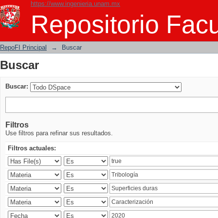
https://www.ingenieria.unam.mx
Buscar
Repositorio Facu
RepoFI Principal
→
Buscar
Buscar
Buscar:
Filtros
Use filtros para refinar sus resultados.
Filtros actuales: