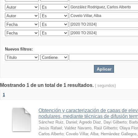
Nuevos filtros:
Mostrando 1 de un total de 1 resultados.
( segundos)
1
Obtención y caracterización de capas de ele
nodulares, mediante técnicas de difusión ter
Sánchez Ruiz, Daniel
;
Agredo Diaz, Dayi Gilberto
;
Barb
Jesús Rafael
;
Valdez Navarro, Raúl Gilberto
;
Olaya Flor
Carlos Alberto
;
Covelo Villar, Alba
;
Hernández Gallegos,