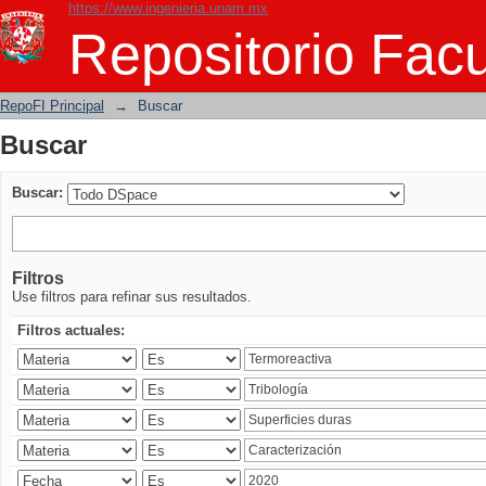
https://www.ingenieria.unam.mx
Buscar
Repositorio Facu
RepoFI Principal
→
Buscar
Buscar
Buscar:
Filtros
Use filtros para refinar sus resultados.
Filtros actuales: