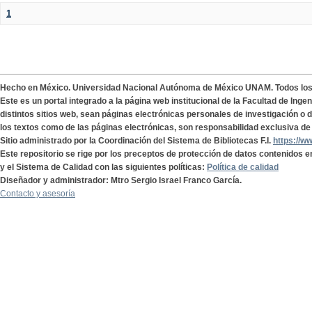
1
Hecho en México. Universidad Nacional Autónoma de México UNAM. Todos lo
Este es un portal integrado a la página web institucional de la Facultad de Ing
distintos sitios web, sean páginas electrónicas personales de investigación o de
los textos como de las páginas electrónicas, son responsabilidad exclusiva de 
Sitio administrado por la Coordinación del Sistema de Bibliotecas F.I.
https://w
Este repositorio se rige por los preceptos de protección de datos contenidos e
y el Sistema de Calidad con las siguientes políticas:
Política de calidad
Diseñador y administrador: Mtro Sergio Israel Franco García.
Contacto y asesoría