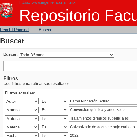
https://www.ingenieria.unam.mx
Buscar
Repositorio Facu
RepoFI Principal
→
Buscar
Buscar
Buscar:
Filtros
Use filtros para refinar sus resultados.
Filtros actuales: