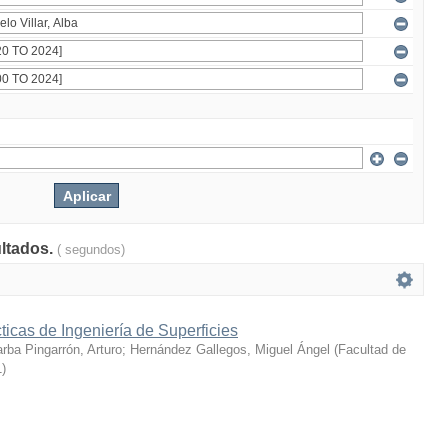
ultados.
( segundos)
icas de Ingeniería de Superficies
rba Pingarrón, Arturo
;
Hernández Gallegos, Miguel Ángel
(
Facultad de
1
)