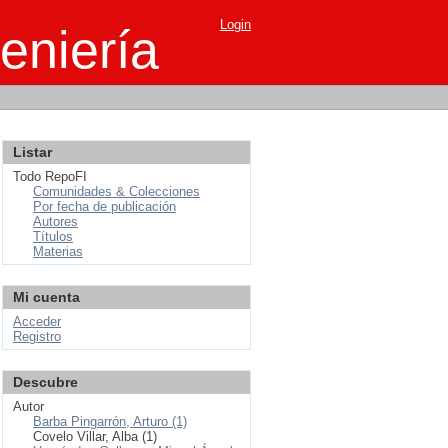
Login
eniería
Listar
Todo RepoFI
Comunidades & Colecciones
Por fecha de publicación
Autores
Títulos
Materias
Mi cuenta
Acceder
Registro
Descubre
Autor
Barba Pingarrón, Arturo (1)
Covelo Villar, Alba (1)