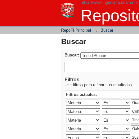
https://www.ingenieria.unam.mx
Buscar
Reposito
RepoFI Principal
→
Buscar
Buscar
Buscar:
Filtros
Use filtros para refinar sus resultados.
Filtros actuales: