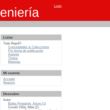
Login
eniería
Listar
Todo RepoFI
Comunidades & Colecciones
Por fecha de publicación
Autores
Títulos
Materias
Mi cuenta
Acceder
Registro
Descubre
Autor
Barba Pingarrón, Arturo (1)
Covelo Villar, Alba (1)