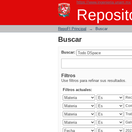
https://www.ingenieria.unam.mx
Buscar
Reposito
RepoFI Principal
→
Buscar
Buscar
Buscar:
Filtros
Use filtros para refinar sus resultados.
Filtros actuales: