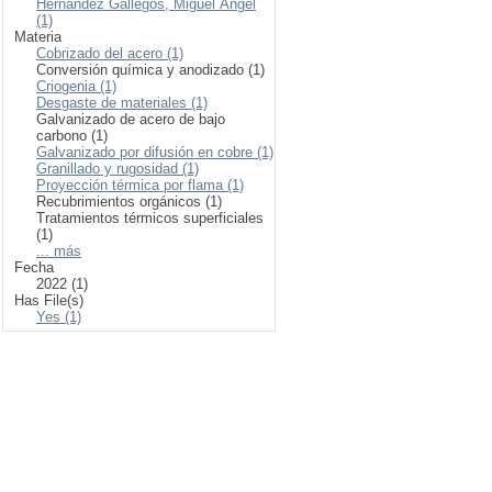
Hernández Gallegos, Miguel Ángel
(1)
Materia
Cobrizado del acero (1)
Conversión química y anodizado (1)
Criogenia (1)
Desgaste de materiales (1)
Galvanizado de acero de bajo
carbono (1)
Galvanizado por difusión en cobre (1)
Granillado y rugosidad (1)
Proyección térmica por flama (1)
Recubrimientos orgánicos (1)
Tratamientos térmicos superficiales
(1)
... más
Fecha
2022 (1)
Has File(s)
Yes (1)