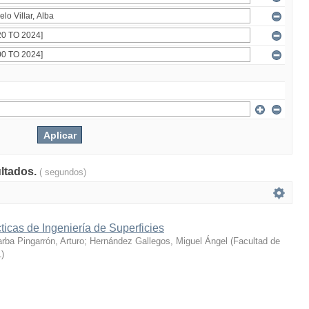
ultados.
( segundos)
icas de Ingeniería de Superficies
rba Pingarrón, Arturo
;
Hernández Gallegos, Miguel Ángel
(
Facultad de
1
)