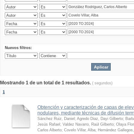
Nuevos filtros:
Mostrando 1 de un total de 1 resultados.
( segundos)
1
Obtención y caracterización de capas de ele
nodulares, mediante técnicas de difusión ter
Sánchez Ruiz, Daniel
;
Agredo Diaz, Dayi Gilberto
;
Barb
Jesús Rafael
;
Valdez Navarro, Raúl Gilberto
;
Olaya Flor
Carlos Alberto
;
Covelo Villar, Alba
;
Hernández Gallegos,