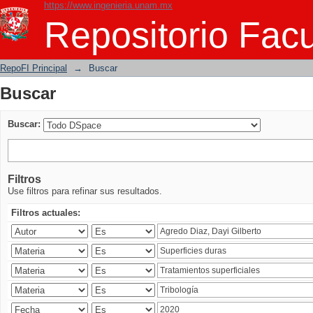
https://www.ingenieria.unam.mx
Buscar
Repositorio Facu
RepoFI Principal
→
Buscar
Buscar
Buscar:
Filtros
Use filtros para refinar sus resultados.
Filtros actuales: