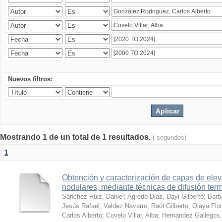
Nuevos filtros:
Mostrando 1 de un total de 1 resultados.
( segundos)
1
Obtención y caracterización de capas de ele
nodulares, mediante técnicas de difusión ter
Sánchez Ruiz, Daniel
;
Agredo Diaz, Dayi Gilberto
;
Barb
Jesús Rafael
;
Valdez Navarro, Raúl Gilberto
;
Olaya Flor
Carlos Alberto
;
Covelo Villar, Alba
;
Hernández Gallegos,