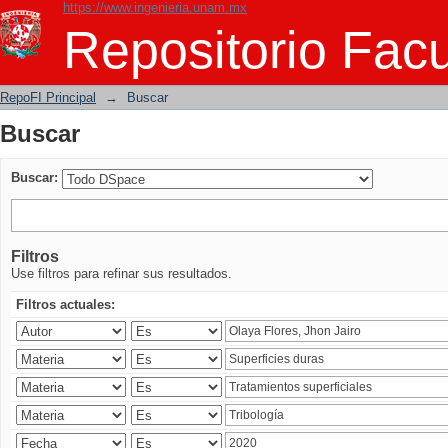
https://www.ingenieria.unam.mx
Buscar
Repositorio Facu
RepoFI Principal
→
Buscar
Buscar
Buscar:
Filtros
Use filtros para refinar sus resultados.
Filtros actuales: