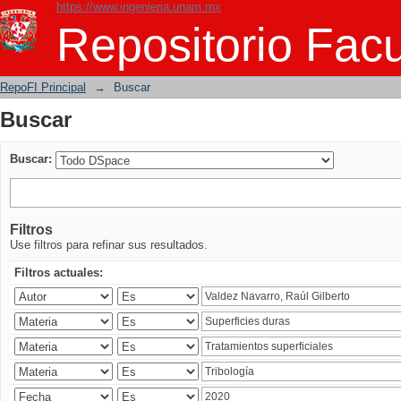
https://www.ingenieria.unam.mx
Buscar
Repositorio Facu
RepoFI Principal
→
Buscar
Buscar
Buscar:
Filtros
Use filtros para refinar sus resultados.
Filtros actuales: