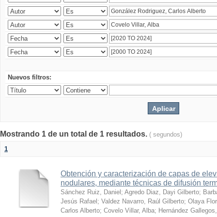
Nuevos filtros:
Mostrando 1 de un total de 1 resultados.
( segundos)
1
Obtención y caracterización de capas de ele
nodulares, mediante técnicas de difusión ter
Sánchez Ruiz, Daniel
;
Agredo Diaz, Dayi Gilberto
;
Barb
Jesús Rafael
;
Valdez Navarro, Raúl Gilberto
;
Olaya Flor
Carlos Alberto
;
Covelo Villar, Alba
;
Hernández Gallegos,