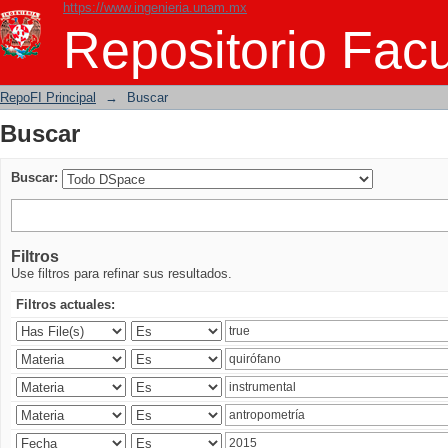
https://www.ingenieria.unam.mx
Buscar
Repositorio Facu
RepoFI Principal
→
Buscar
Buscar
Buscar:
Filtros
Use filtros para refinar sus resultados.
Filtros actuales: