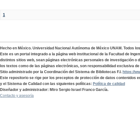
1
Hecho en México. Universidad Nacional Autónoma de México UNAM. Todos lo
Este es un portal integrado a la página web institucional de la Facultad de Ing
distintos sitios web, sean páginas electrónicas personales de investigación o de
los textos como de las páginas electrónicas, son responsabilidad exclusiva de 
Sitio administrado por la Coordinación del Sistema de Bibliotecas F.I.
https://w
Este repositorio se rige por los preceptos de protección de datos contenidos e
y el Sistema de Calidad con las siguientes políticas:
Política de calidad
Diseñador y administrador: Mtro Sergio Israel Franco García.
Contacto y asesoría