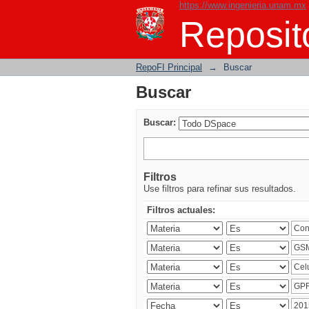
https://www.ingenieria.unam.mx
Buscar
Reposito
RepoFI Principal
→
Buscar
Buscar
Buscar:
Filtros
Use filtros para refinar sus resultados.
Filtros actuales: