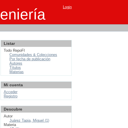
Login
eniería
Listar
Todo RepoFI
Comunidades & Colecciones
Por fecha de publicación
Autores
Títulos
Materias
Mi cuenta
Acceder
Registro
Descubre
Autor
Juárez Tapia, Miguel (1)
Materia