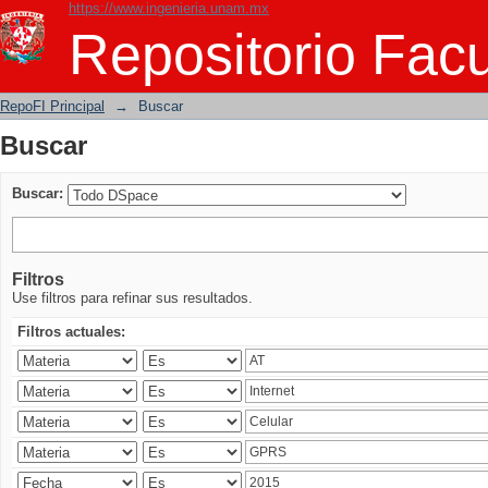
https://www.ingenieria.unam.mx
Buscar
Repositorio Facu
RepoFI Principal
→
Buscar
Buscar
Buscar:
Filtros
Use filtros para refinar sus resultados.
Filtros actuales: