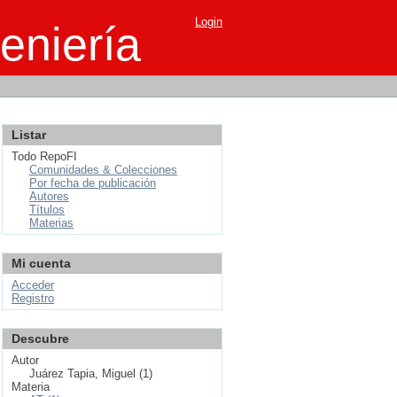
Login
eniería
Listar
Todo RepoFI
Comunidades & Colecciones
Por fecha de publicación
Autores
Títulos
Materias
Mi cuenta
Acceder
Registro
Descubre
Autor
Juárez Tapia, Miguel (1)
Materia