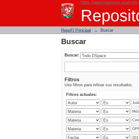
https://www.ingenieria.unam.mx
Buscar
Reposito
RepoFI Principal
→
Buscar
Buscar
Buscar:
Filtros
Use filtros para refinar sus resultados.
Filtros actuales: