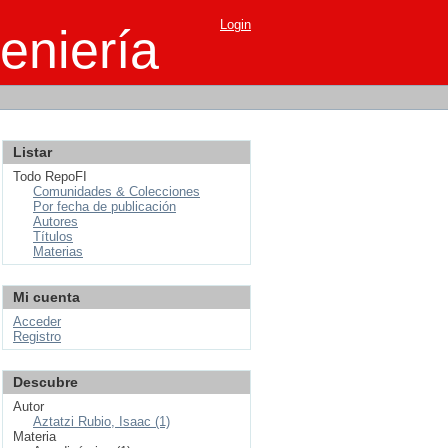
Login
eniería
Listar
Todo RepoFI
Comunidades & Colecciones
Por fecha de publicación
Autores
Títulos
Materias
Mi cuenta
Acceder
Registro
Descubre
Autor
Aztatzi Rubio, Isaac (1)
Materia