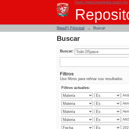
https://www.ingenieria.unam.mx
Buscar
Reposito
RepoFI Principal
→
Buscar
Buscar
Buscar:
Filtros
Use filtros para refinar sus resultados.
Filtros actuales: