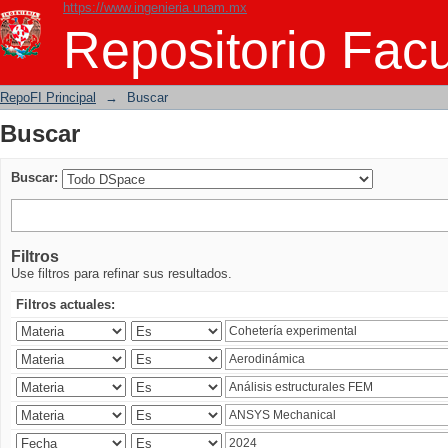
https://www.ingenieria.unam.mx
Buscar
Repositorio Facu
RepoFI Principal
→
Buscar
Buscar
Buscar:
Filtros
Use filtros para refinar sus resultados.
Filtros actuales: